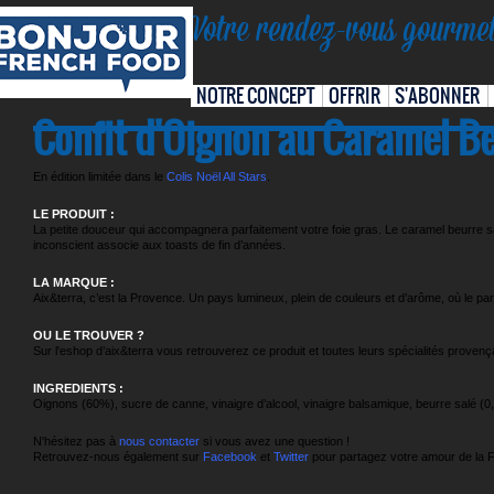
Votre rendez-vous gourmet
NOTRE CONCEPT
OFFRIR
S'ABONNER
Confit d'Oignon au Caramel Be
En édition limitée dans le
Colis Noël All Stars
.
LE PRODUIT :
La petite douceur qui accompagnera parfaitement votre foie gras. Le caramel beurre sa
inconscient associe aux toasts de fin d’années.
LA MARQUE :
Aix&terra, c’est la Provence. Un pays lumineux, plein de couleurs et d’arôme, où le par
OU LE TROUVER ?
Sur l'
eshop
d’aix&terra vous retrouverez ce produit et toutes leurs spécialités provenç
INGREDIENTS :
Oignons (60%), sucre de canne, vinaigre d’alcool, vinaigre balsamique, beurre salé (0,
N'hésitez pas à
nous contacter
si vous avez une question !
Retrouvez-nous également sur
Facebook
et
Twitter
pour partagez votre amour de la 